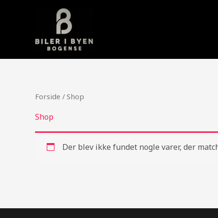
Gå
til
indholdet
Forside
/ Shop
Shop
Der blev ikke fundet nogle varer, der match